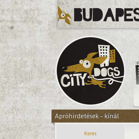
CityDogs
Apróhirdetések – kínál
Keres