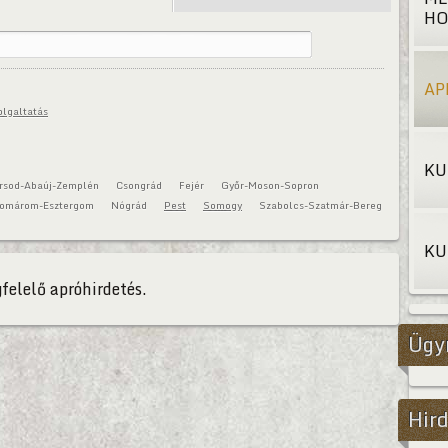
HO
AP
olgaltatás
KU
rsod-Abaúj-Zemplén
Csongrád
Fejér
Győr-Moson-Sopron
omárom-Esztergom
Nógrád
Pest
Somogy
Szabolcs-Szatmár-Bereg
KU
felelő apróhirdetés.
Ügy
Hird