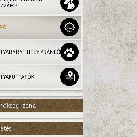
ZZÁM?
RÓ
TYABARÁT HELY AJÁNLÓ
TYAFUTTATÓK
nökségi zóna
etés