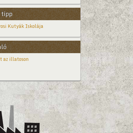
 tipp
osi Kutyák Iskolája
nló
t az illatoson