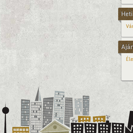
Heti
Vár
Ajá
Éle