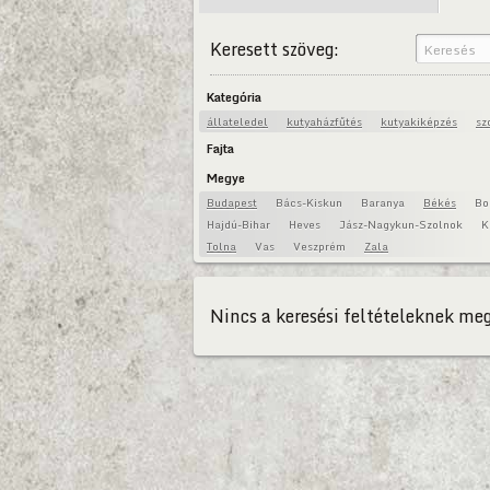
Keresett szöveg:
Kategória
állateledel
kutyaházfűtés
kutyakiképzés
sz
Fajta
Megye
Budapest
Bács-Kiskun
Baranya
Békés
Bo
Hajdú-Bihar
Heves
Jász-Nagykun-Szolnok
K
Tolna
Vas
Veszprém
Zala
Nincs a keresési feltételeknek meg