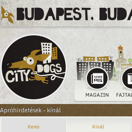
MAGAZIN
FAJTA
Apróhirdetések – kínál
Keres
Kínál