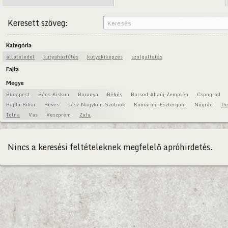
Keresett szöveg:
Kategória
állateledel
kutyaházfűtés
kutyakiképzés
szolgaltatás
Fajta
Megye
Budapest
Bács-Kiskun
Baranya
Békés
Borsod-Abaúj-Zemplén
Csongrád
Hajdú-Bihar
Heves
Jász-Nagykun-Szolnok
Komárom-Esztergom
Nógrád
Pe
Tolna
Vas
Veszprém
Zala
Nincs a keresési feltételeknek megfelelő apróhirdetés.