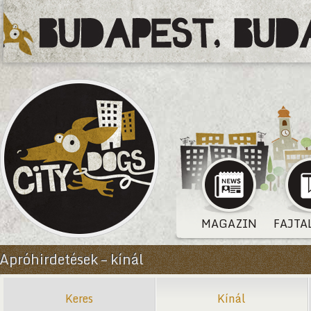
MAGAZIN
FAJTA
Apróhirdetések – kínál
Keres
Kínál