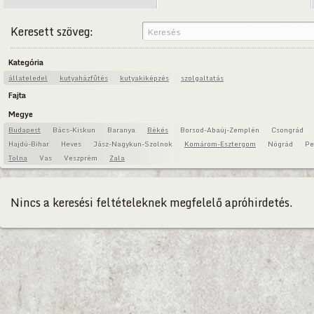
Keresett szöveg:
Kategória
állateledel
kutyaházfűtés
kutyakiképzés
szolgaltatás
Fajta
Megye
Budapest
Bács-Kiskun
Baranya
Békés
Borsod-Abaúj-Zemplén
Csongrád
Hajdú-Bihar
Heves
Jász-Nagykun-Szolnok
Komárom-Esztergom
Nógrád
Pe
Tolna
Vas
Veszprém
Zala
Nincs a keresési feltételeknek megfelelő apróhirdetés.