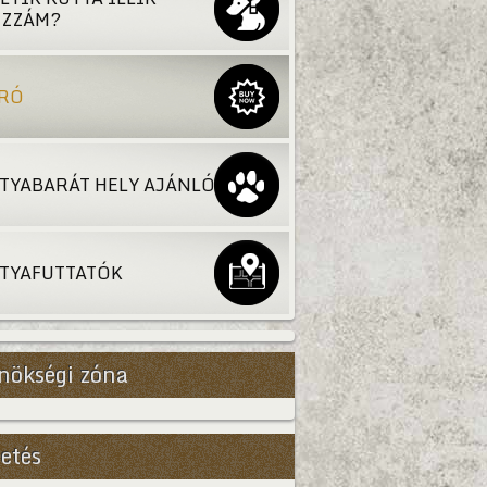
ZZÁM?
RÓ
TYABARÁT HELY AJÁNLÓ
TYAFUTTATÓK
nökségi zóna
etés