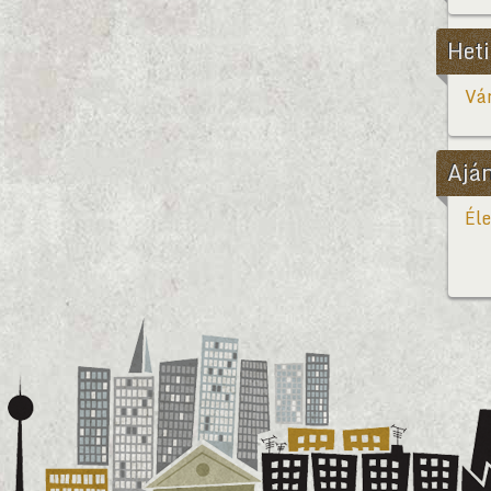
Heti
Vár
Ajá
Éle