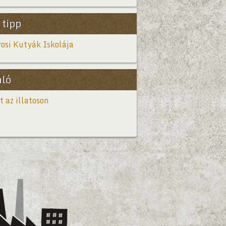
 tipp
osi Kutyák Iskolája
nló
t az illatoson