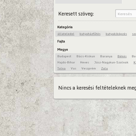
Keresett szöveg:
Kategória
állateledel
kutyaházfűtés
kutyakiképzés
sz
Fajta
Megye
Budapest
Bács-Kiskun
Baranya
Békés
Bo
Hajdú-Bihar
Heves
Jász-Nagykun-Szolnok
K
Tolna
Vas
Veszprém
Zala
Nincs a keresési feltételeknek meg