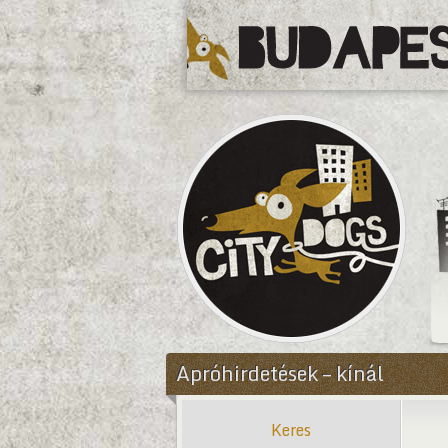
CityDogs
Apróhirdetések – kínál
Keres