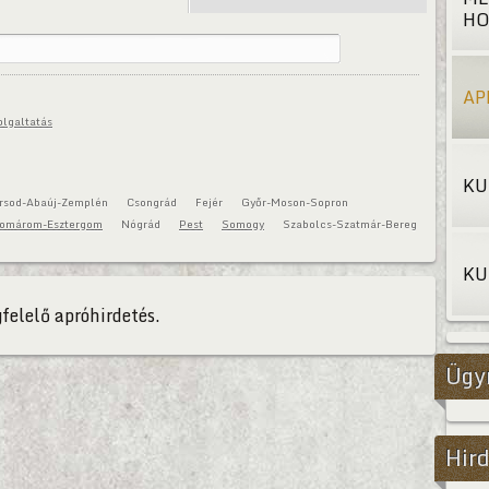
HO
AP
olgaltatás
KU
rsod-Abaúj-Zemplén
Csongrád
Fejér
Győr-Moson-Sopron
omárom-Esztergom
Nógrád
Pest
Somogy
Szabolcs-Szatmár-Bereg
KU
felelő apróhirdetés.
Ügy
Hird