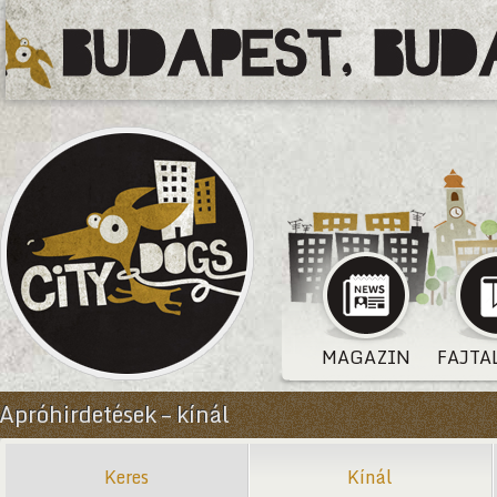
MAGAZIN
FAJTA
Apróhirdetések – kínál
Keres
Kínál