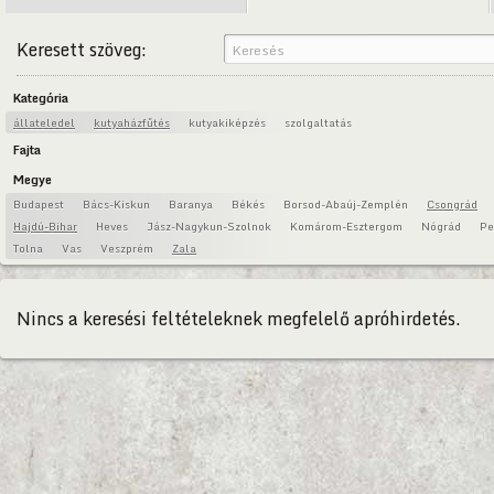
Keresett szöveg:
Kategória
állateledel
kutyaházfűtés
kutyakiképzés
szolgaltatás
Fajta
Megye
Budapest
Bács-Kiskun
Baranya
Békés
Borsod-Abaúj-Zemplén
Csongrád
Hajdú-Bihar
Heves
Jász-Nagykun-Szolnok
Komárom-Esztergom
Nógrád
Pe
Tolna
Vas
Veszprém
Zala
Nincs a keresési feltételeknek megfelelő apróhirdetés.