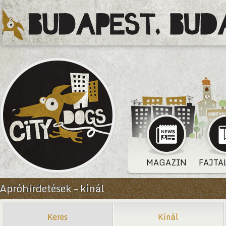
MAGAZIN
FAJTA
Apróhirdetések – kínál
Keres
Kínál