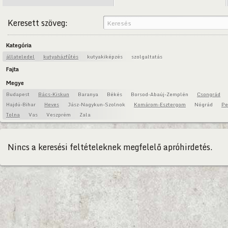
Keresett szöveg:
Kategória
állateledel
kutyaházfűtés
kutyakiképzés
szolgaltatás
Fajta
Megye
Budapest
Bács-Kiskun
Baranya
Békés
Borsod-Abaúj-Zemplén
Csongrád
Hajdú-Bihar
Heves
Jász-Nagykun-Szolnok
Komárom-Esztergom
Nógrád
Pe
Tolna
Vas
Veszprém
Zala
Nincs a keresési feltételeknek megfelelő apróhirdetés.