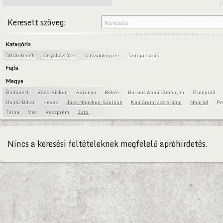
Keresett szöveg:
Kategória
állateledel
kutyaházfűtés
kutyakiképzés
szolgaltatás
Fajta
Megye
Budapest
Bács-Kiskun
Baranya
Békés
Borsod-Abaúj-Zemplén
Csongrád
Hajdú-Bihar
Heves
Jász-Nagykun-Szolnok
Komárom-Esztergom
Nógrád
Pe
Tolna
Vas
Veszprém
Zala
Nincs a keresési feltételeknek megfelelő apróhirdetés.