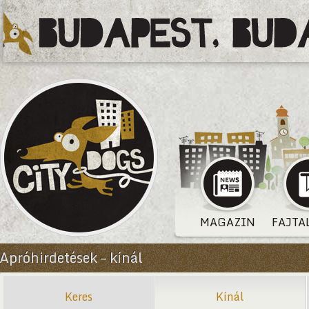
MAGAZIN
FAJTA
Apróhirdetések – kínál
Keres
Kínál