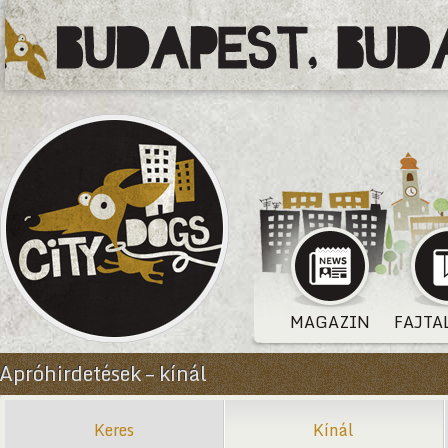
MAGAZIN
FAJTA
Apróhirdetések – kínál
Keres
Kínál