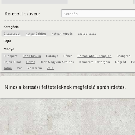
Keresett szöveg:
Kategória
állateledel
kutyaházfűtés
kutyakiképzés
szolgaltatás
Fajta
Megye
Budapest
Bács-Kiskun
Baranya
Békés
Borsod-Abaúj-Zemplén
Csongrád
Hajdú-Bihar
Heves
Jász-Nagykun-Szolnok
Komárom-Esztergom
Nógrád
Pe
Tolna
Vas
Veszprém
Zala
Nincs a keresési feltételeknek megfelelő apróhirdetés.