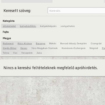
Keresett szöveg:
Kategória
állateledel
kutyaházfűtés
kutyakiképzés
szolgaltatás
Fajta
Megye
Budapest
Bács-Kiskun
Baranya
Békés
Borsod-Abaúj-Zemplén
Csongrád
Hajdú-Bihar
Heves
Jász-Nagykun-Szolnok
Komárom-Esztergom
Nógrád
Pe
Tolna
Vas
Veszprém
Zala
Nincs a keresési feltételeknek megfelelő apróhirdetés.