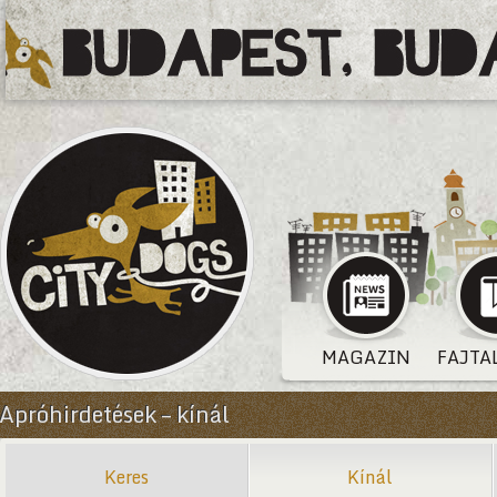
MAGAZIN
FAJTA
Apróhirdetések – kínál
Keres
Kínál