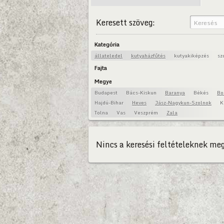
Keresett szöveg:
Kategória
állateledel
kutyaházfűtés
kutyakiképzés
sz
Fajta
Megye
Budapest
Bács-Kiskun
Baranya
Békés
Bo
Hajdú-Bihar
Heves
Jász-Nagykun-Szolnok
K
Tolna
Vas
Veszprém
Zala
Nincs a keresési feltételeknek meg