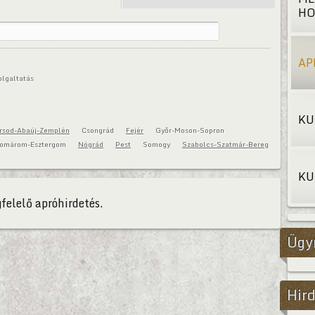
HO
AP
olgaltatás
KU
rsod-Abaúj-Zemplén
Csongrád
Fejér
Győr-Moson-Sopron
omárom-Esztergom
Nógrád
Pest
Somogy
Szabolcs-Szatmár-Bereg
KU
felelő apróhirdetés.
Ügy
Hird