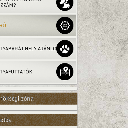
ZZÁM?
RÓ
TYABARÁT HELY AJÁNLÓ
TYAFUTTATÓK
nökségi zóna
etés