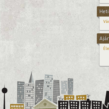
Heti
Vár
Ajá
Éle