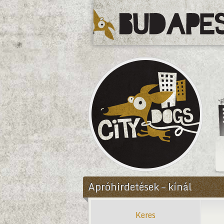
CityDogs
Apróhirdetések – kínál
Keres