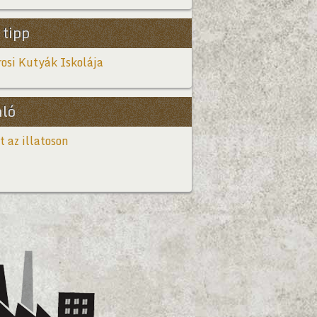
 tipp
osi Kutyák Iskolája
nló
t az illatoson