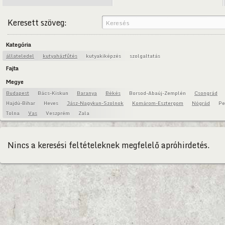
Keresett szöveg:
Kategória
állateledel
kutyaházfűtés
kutyakiképzés
szolgaltatás
Fajta
Megye
Budapest
Bács-Kiskun
Baranya
Békés
Borsod-Abaúj-Zemplén
Csongrád
Hajdú-Bihar
Heves
Jász-Nagykun-Szolnok
Komárom-Esztergom
Nógrád
Pe
Tolna
Vas
Veszprém
Zala
Nincs a keresési feltételeknek megfelelő apróhirdetés.