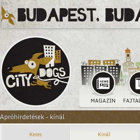
MAGAZIN
FAJTA
Apróhirdetések – kínál
Keres
Kínál