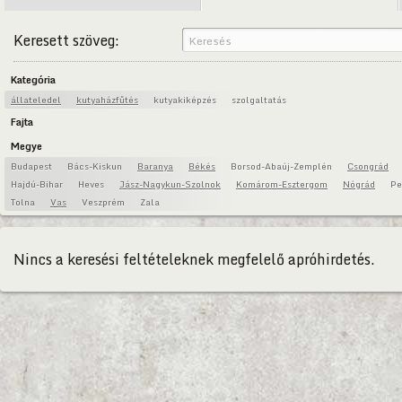
Keresett szöveg:
Kategória
állateledel
kutyaházfűtés
kutyakiképzés
szolgaltatás
Fajta
Megye
Budapest
Bács-Kiskun
Baranya
Békés
Borsod-Abaúj-Zemplén
Csongrád
Hajdú-Bihar
Heves
Jász-Nagykun-Szolnok
Komárom-Esztergom
Nógrád
Pe
Tolna
Vas
Veszprém
Zala
Nincs a keresési feltételeknek megfelelő apróhirdetés.