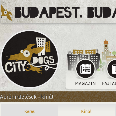
MAGAZIN
FAJTA
Apróhirdetések – kínál
Keres
Kínál