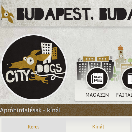
MAGAZIN
FAJTA
Apróhirdetések – kínál
Keres
Kínál