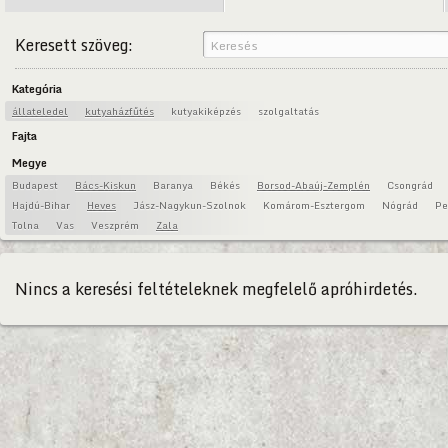
Keresett szöveg:
Kategória
állateledel
kutyaházfűtés
kutyakiképzés
szolgaltatás
Fajta
Megye
Budapest
Bács-Kiskun
Baranya
Békés
Borsod-Abaúj-Zemplén
Csongrád
Hajdú-Bihar
Heves
Jász-Nagykun-Szolnok
Komárom-Esztergom
Nógrád
Pe
Tolna
Vas
Veszprém
Zala
Nincs a keresési feltételeknek megfelelő apróhirdetés.