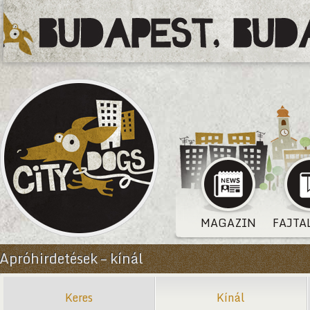
MAGAZIN
FAJTA
Apróhirdetések – kínál
Keres
Kínál