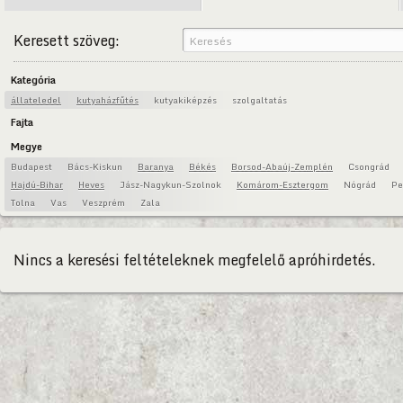
Keresett szöveg:
Kategória
állateledel
kutyaházfűtés
kutyakiképzés
szolgaltatás
Fajta
Megye
Budapest
Bács-Kiskun
Baranya
Békés
Borsod-Abaúj-Zemplén
Csongrád
Hajdú-Bihar
Heves
Jász-Nagykun-Szolnok
Komárom-Esztergom
Nógrád
Pe
Tolna
Vas
Veszprém
Zala
Nincs a keresési feltételeknek megfelelő apróhirdetés.