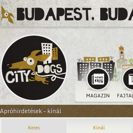
MAGAZIN
FAJTA
Apróhirdetések – kínál
Keres
Kínál