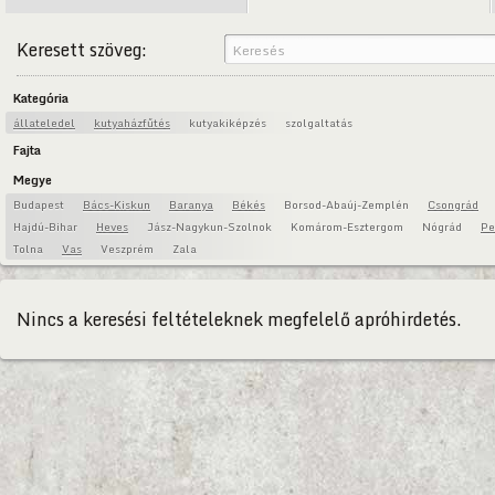
Keresett szöveg:
Kategória
állateledel
kutyaházfűtés
kutyakiképzés
szolgaltatás
Fajta
Megye
Budapest
Bács-Kiskun
Baranya
Békés
Borsod-Abaúj-Zemplén
Csongrád
Hajdú-Bihar
Heves
Jász-Nagykun-Szolnok
Komárom-Esztergom
Nógrád
Pe
Tolna
Vas
Veszprém
Zala
Nincs a keresési feltételeknek megfelelő apróhirdetés.