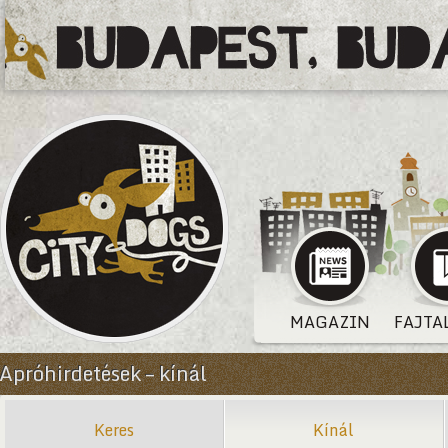
MAGAZIN
FAJTA
Apróhirdetések – kínál
Keres
Kínál