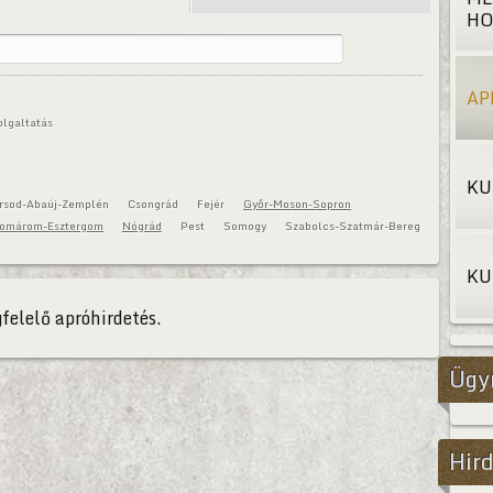
HO
AP
olgaltatás
KU
rsod-Abaúj-Zemplén
Csongrád
Fejér
Győr-Moson-Sopron
omárom-Esztergom
Nógrád
Pest
Somogy
Szabolcs-Szatmár-Bereg
KU
felelő apróhirdetés.
Ügy
Hird