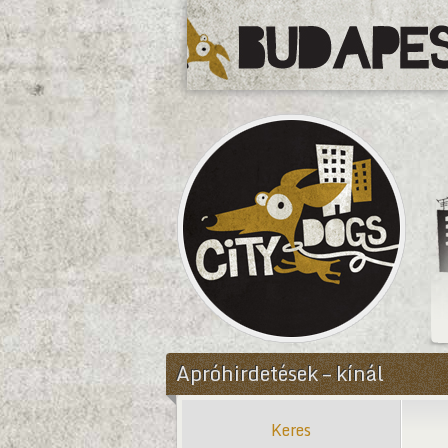
CityDogs
Apróhirdetések – kínál
Keres