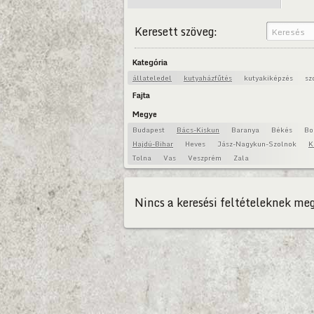
Keresett szöveg:
Kategória
állateledel
kutyaházfűtés
kutyakiképzés
sz
Fajta
Megye
Budapest
Bács-Kiskun
Baranya
Békés
Bo
Hajdú-Bihar
Heves
Jász-Nagykun-Szolnok
K
Tolna
Vas
Veszprém
Zala
Nincs a keresési feltételeknek meg