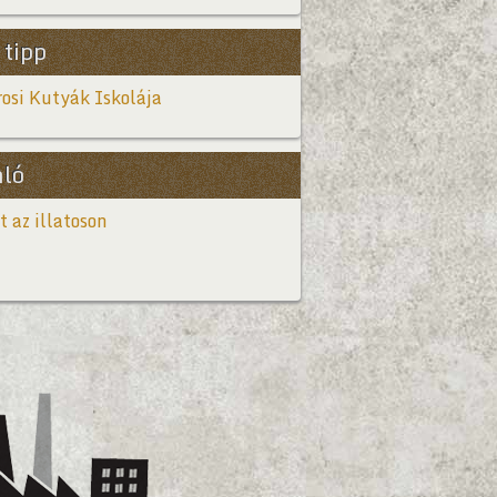
 tipp
osi Kutyák Iskolája
nló
t az illatoson