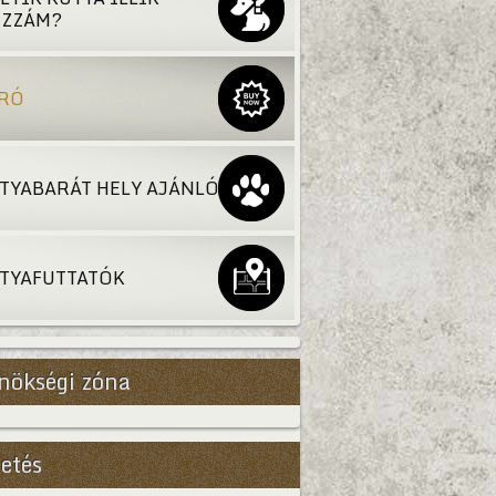
ZZÁM?
RÓ
TYABARÁT HELY AJÁNLÓ
TYAFUTTATÓK
nökségi zóna
etés