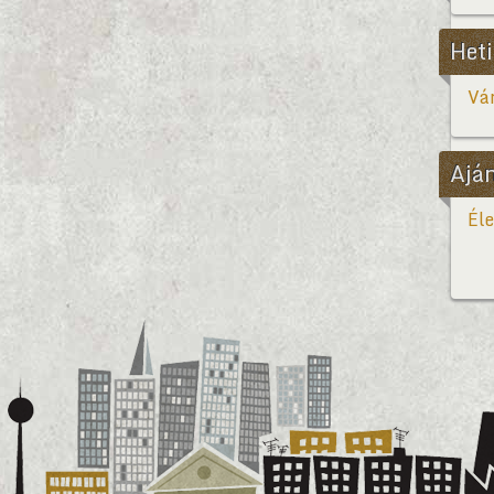
Heti
Vár
Ajá
Éle