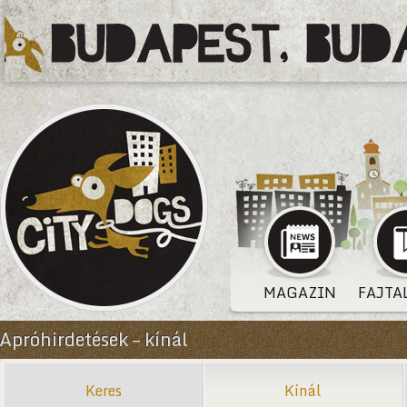
MAGAZIN
FAJTA
Apróhirdetések – kínál
Keres
Kínál