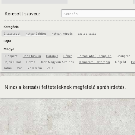
Keresett szöveg:
Kategória
állateledel
kutyaházfűtés
kutyakiképzés
szolgaltatás
Fajta
Megye
Budapest
Bács-Kiskun
Baranya
Békés
Borsod-Abaúj-Zemplén
Csongrád
Hajdú-Bihar
Heves
Jász-Nagykun-Szolnok
Komárom-Esztergom
Nógrád
Pe
Tolna
Vas
Veszprém
Zala
Nincs a keresési feltételeknek megfelelő apróhirdetés.