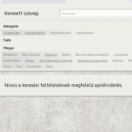
Keresett szöveg:
Kategória
állateledel
kutyaházfűtés
kutyakiképzés
szolgaltatás
Fajta
Megye
Budapest
Bács-Kiskun
Baranya
Békés
Borsod-Abaúj-Zemplén
Csongrád
Hajdú-Bihar
Heves
Jász-Nagykun-Szolnok
Komárom-Esztergom
Nógrád
Pe
Tolna
Vas
Veszprém
Zala
Nincs a keresési feltételeknek megfelelő apróhirdetés.