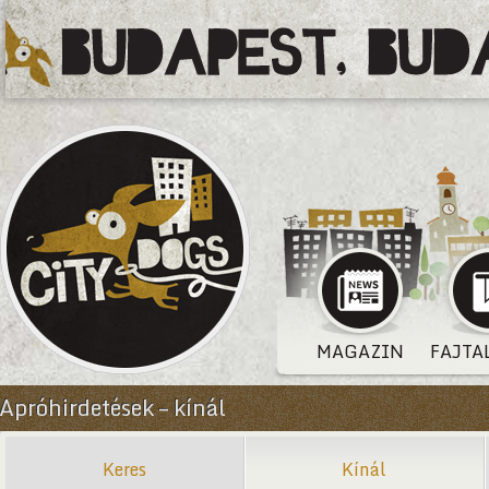
MAGAZIN
FAJTA
Apróhirdetések – kínál
Keres
Kínál