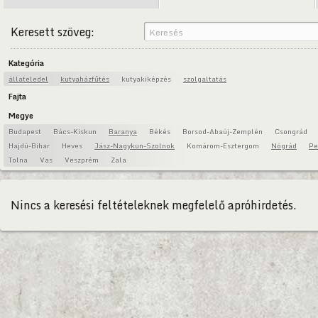
Keresett szöveg:
Kategória
állateledel
kutyaházfűtés
kutyakiképzés
szolgaltatás
Fajta
Megye
Budapest
Bács-Kiskun
Baranya
Békés
Borsod-Abaúj-Zemplén
Csongrád
Hajdú-Bihar
Heves
Jász-Nagykun-Szolnok
Komárom-Esztergom
Nógrád
Pe
Tolna
Vas
Veszprém
Zala
Nincs a keresési feltételeknek megfelelő apróhirdetés.