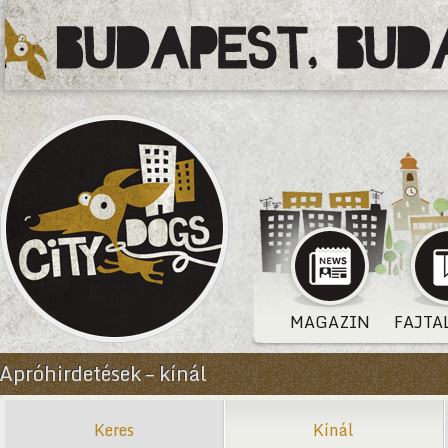
MAGAZIN
FAJTA
Apróhirdetések – kínál
Keres
Kínál