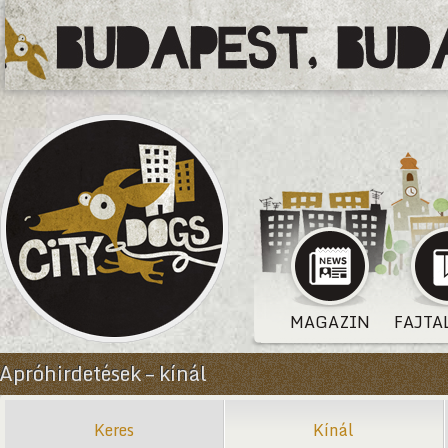
MAGAZIN
FAJTA
Apróhirdetések – kínál
Keres
Kínál