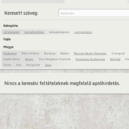
Keresett szöveg:
Kategória
állateledel
kutyaházfűtés
kutyakiképzés
szolgaltatás
Fajta
Megye
Budapest
Bács-Kiskun
Baranya
Békés
Borsod-Abaúj-Zemplén
Csongrád
Hajdú-Bihar
Heves
Jász-Nagykun-Szolnok
Komárom-Esztergom
Nógrád
Pe
Tolna
Vas
Veszprém
Zala
Nincs a keresési feltételeknek megfelelő apróhirdetés.