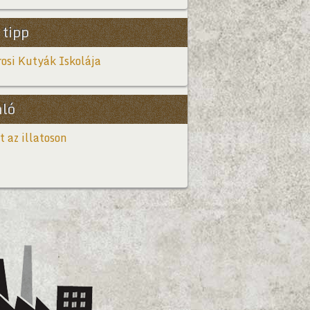
 tipp
osi Kutyák Iskolája
nló
t az illatoson