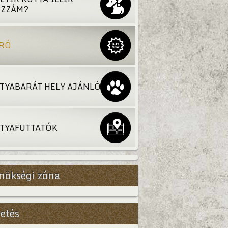
ZZÁM?
RÓ
TYABARÁT HELY AJÁNLÓ
TYAFUTTATÓK
nökségi zóna
etés