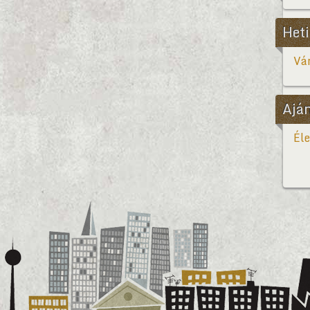
Heti
Vár
Ajá
Éle