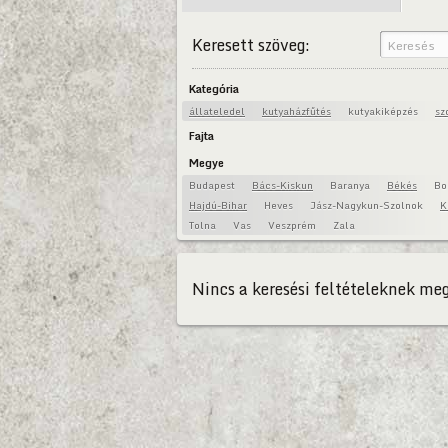
Keresett szöveg:
Kategória
állateledel
kutyaházfűtés
kutyakiképzés
sz
Fajta
Megye
Budapest
Bács-Kiskun
Baranya
Békés
Bo
Hajdú-Bihar
Heves
Jász-Nagykun-Szolnok
K
Tolna
Vas
Veszprém
Zala
Nincs a keresési feltételeknek meg