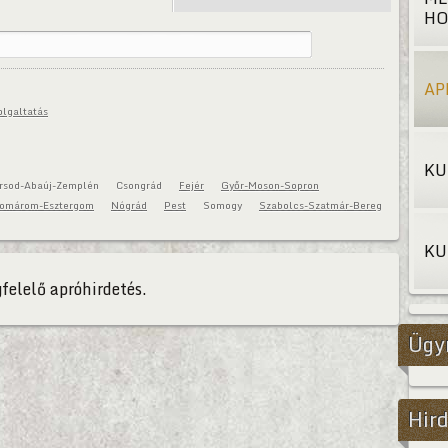
HO
AP
olgaltatás
KU
rsod-Abaúj-Zemplén
Csongrád
Fejér
Győr-Moson-Sopron
omárom-Esztergom
Nógrád
Pest
Somogy
Szabolcs-Szatmár-Bereg
KU
felelő apróhirdetés.
Ügy
Hird