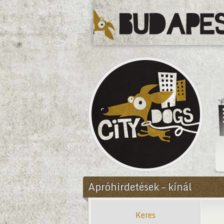
CityDogs
Apróhirdetések – kínál
Keres