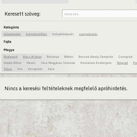
Keresett szöveg:
Kategória
állateledel
kutyaházfűtés
kutyakiképzés
szolgaltatás
Fajta
Megye
Budapest
Bács-Kiskun
Baranya
Békés
Borsod-Abaúj-Zemplén
Csongrád
Hajdú-Bihar
Heves
Jász-Nagykun-Szolnok
Komárom-Esztergom
Nógrád
Pe
Tolna
Vas
Veszprém
Zala
Nincs a keresési feltételeknek megfelelő apróhirdetés.