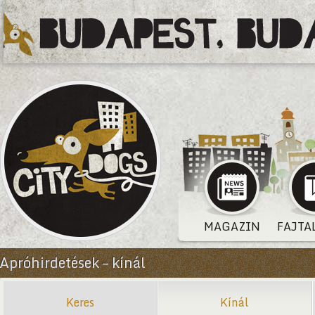
MAGAZIN
FAJTA
Apróhirdetések – kínál
Keres
Kínál