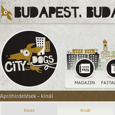
MAGAZIN
FAJTA
Apróhirdetések – kínál
Keres
Kínál