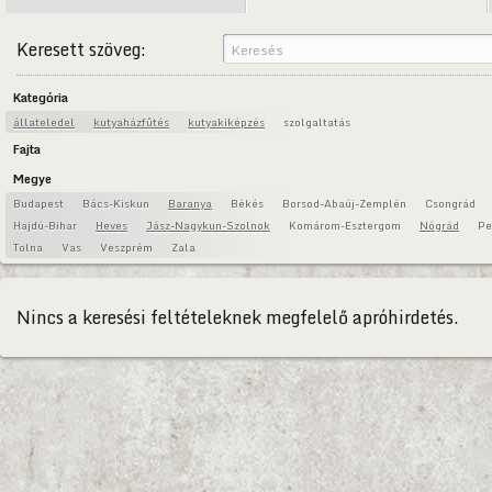
Keresett szöveg:
Kategória
állateledel
kutyaházfűtés
kutyakiképzés
szolgaltatás
Fajta
Megye
Budapest
Bács-Kiskun
Baranya
Békés
Borsod-Abaúj-Zemplén
Csongrád
Hajdú-Bihar
Heves
Jász-Nagykun-Szolnok
Komárom-Esztergom
Nógrád
Pe
Tolna
Vas
Veszprém
Zala
Nincs a keresési feltételeknek megfelelő apróhirdetés.