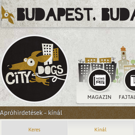
MAGAZIN
FAJTA
Apróhirdetések – kínál
Keres
Kínál