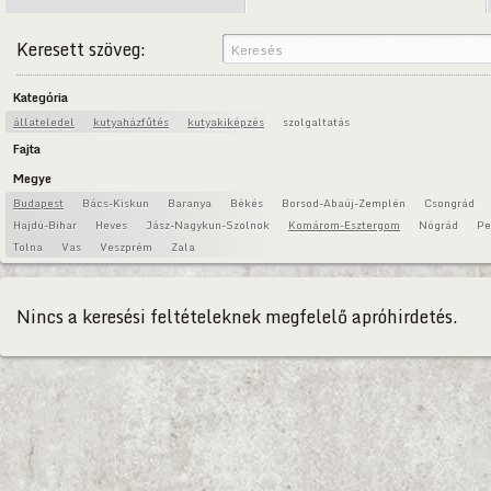
Keresett szöveg:
Kategória
állateledel
kutyaházfűtés
kutyakiképzés
szolgaltatás
Fajta
Megye
Budapest
Bács-Kiskun
Baranya
Békés
Borsod-Abaúj-Zemplén
Csongrád
Hajdú-Bihar
Heves
Jász-Nagykun-Szolnok
Komárom-Esztergom
Nógrád
Pe
Tolna
Vas
Veszprém
Zala
Nincs a keresési feltételeknek megfelelő apróhirdetés.