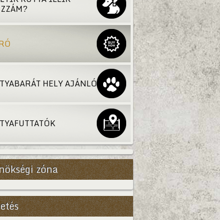
ZZÁM?
RÓ
TYABARÁT HELY AJÁNLÓ
TYAFUTTATÓK
nökségi zóna
etés