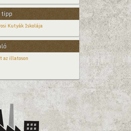
 tipp
osi Kutyák Iskolája
nló
t az illatoson