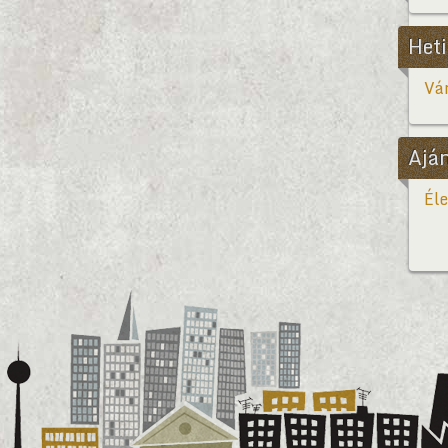
Heti
Vár
Ajá
Éle