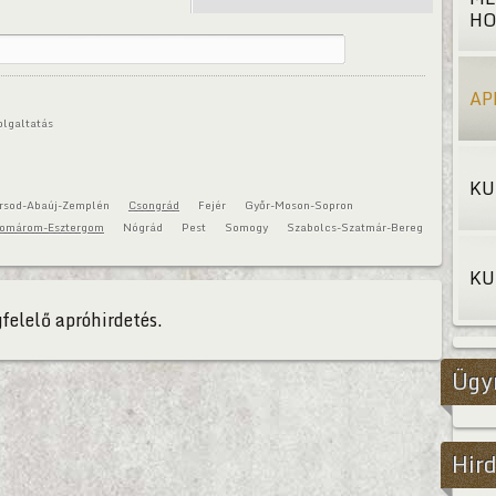
HO
AP
olgaltatás
KU
rsod-Abaúj-Zemplén
Csongrád
Fejér
Győr-Moson-Sopron
omárom-Esztergom
Nógrád
Pest
Somogy
Szabolcs-Szatmár-Bereg
KU
felelő apróhirdetés.
Ügy
Hird