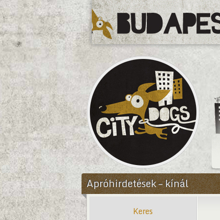
CityDogs
Apróhirdetések – kínál
Keres