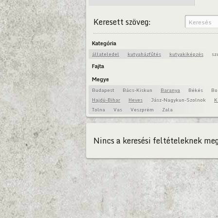
Keresett szöveg:
Kategória
állateledel
kutyaházfűtés
kutyakiképzés
sz
Fajta
Megye
Budapest
Bács-Kiskun
Baranya
Békés
Bo
Hajdú-Bihar
Heves
Jász-Nagykun-Szolnok
K
Tolna
Vas
Veszprém
Zala
Nincs a keresési feltételeknek meg