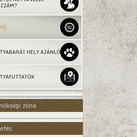
ZZÁM?
RÓ
TYABARÁT HELY AJÁNLÓ
TYAFUTTATÓK
nökségi zóna
etés