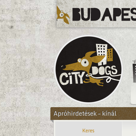
CityDogs
Apróhirdetések – kínál
Keres