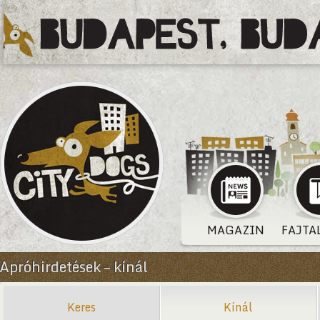
MAGAZIN
FAJTA
Apróhirdetések – kínál
Keres
Kínál