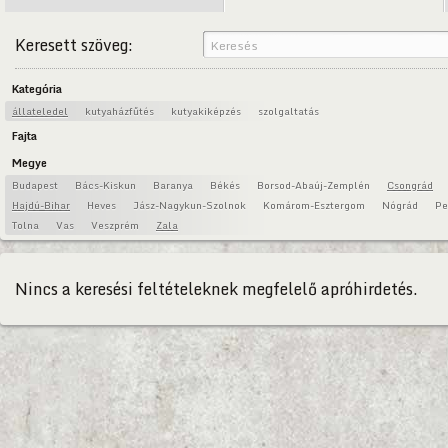
Keresett szöveg:
Kategória
állateledel
kutyaházfűtés
kutyakiképzés
szolgaltatás
Fajta
Megye
Budapest
Bács-Kiskun
Baranya
Békés
Borsod-Abaúj-Zemplén
Csongrád
Hajdú-Bihar
Heves
Jász-Nagykun-Szolnok
Komárom-Esztergom
Nógrád
Pe
Tolna
Vas
Veszprém
Zala
Nincs a keresési feltételeknek megfelelő apróhirdetés.