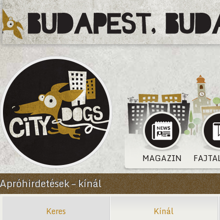
MAGAZIN
FAJTA
Apróhirdetések – kínál
Keres
Kínál