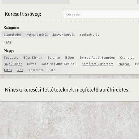
Keresett szöveg:
Kategória
állateledel
kutyaházfűtés
kutyakiképzés
szolgaltatás
Fajta
Megye
Budapest
Bács-Kiskun
Baranya
Békés
Borsod-Abaúj-Zemplén
Csongrád
Hajdú-Bihar
Heves
Jász-Nagykun-Szolnok
Komárom-Esztergom
Nógrád
Pe
Tolna
Vas
Veszprém
Zala
Nincs a keresési feltételeknek megfelelő apróhirdetés.