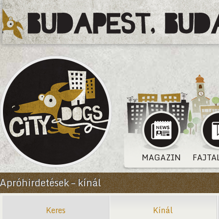
MAGAZIN
FAJTA
Apróhirdetések – kínál
Keres
Kínál