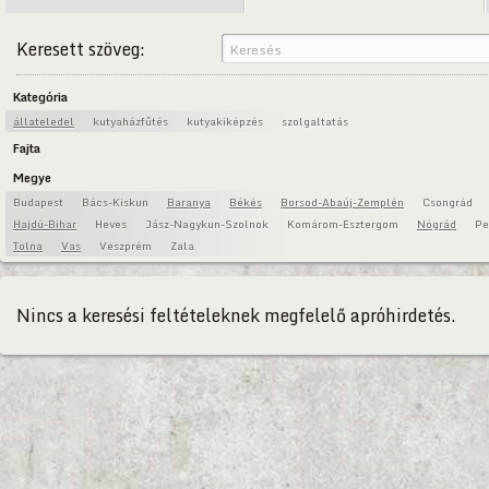
Keresett szöveg:
Kategória
állateledel
kutyaházfűtés
kutyakiképzés
szolgaltatás
Fajta
Megye
Budapest
Bács-Kiskun
Baranya
Békés
Borsod-Abaúj-Zemplén
Csongrád
Hajdú-Bihar
Heves
Jász-Nagykun-Szolnok
Komárom-Esztergom
Nógrád
Pe
Tolna
Vas
Veszprém
Zala
Nincs a keresési feltételeknek megfelelő apróhirdetés.