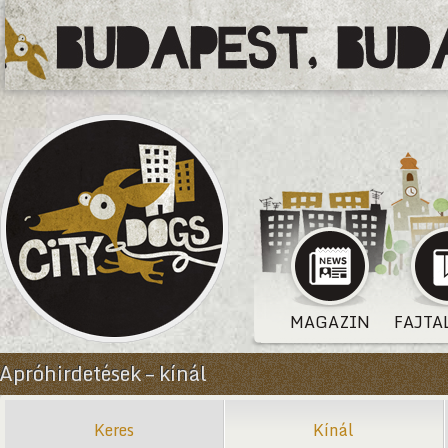
MAGAZIN
FAJTA
Apróhirdetések – kínál
Keres
Kínál