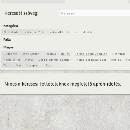
Keresett szöveg:
Kategória
állateledel
kutyaházfűtés
kutyakiképzés
szolgaltatás
Fajta
Megye
Budapest
Bács-Kiskun
Baranya
Békés
Borsod-Abaúj-Zemplén
Csongrád
Hajdú-Bihar
Heves
Jász-Nagykun-Szolnok
Komárom-Esztergom
Nógrád
Pe
Tolna
Vas
Veszprém
Zala
Nincs a keresési feltételeknek megfelelő apróhirdetés.