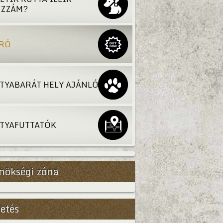
ZZÁM?
RÓ
TYABARÁT HELY AJÁNLÓ
TYAFUTTATÓK
nökségi zóna
etés