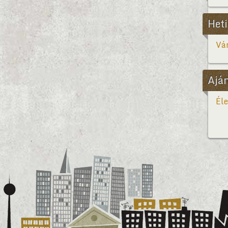
Heti
Vár
Ajá
Éle