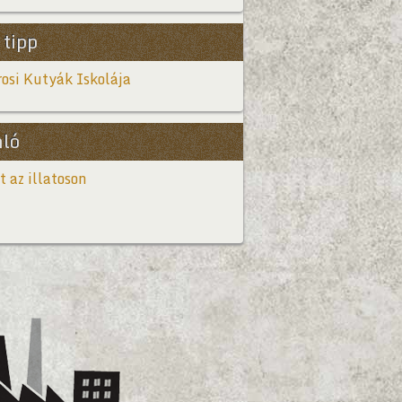
 tipp
osi Kutyák Iskolája
nló
t az illatoson