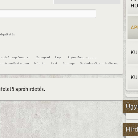
HO
AP
olgaltatás
KU
rsod-Abaúj-Zemplén
Csongrád
Fejér
Győr-Moson-Sopron
omárom-Esztergom
Nógrád
Pest
Somogy
Szabolcs-Szatmár-Bereg
KU
felelő apróhirdetés.
Ügy
Hird