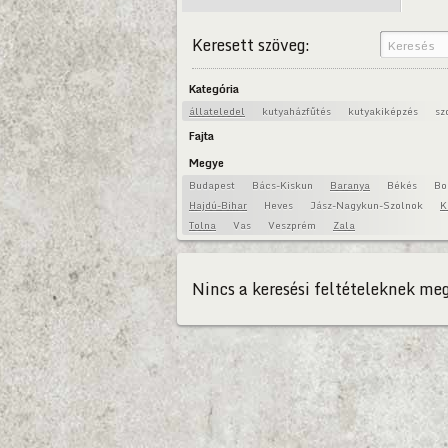
Keresett szöveg:
Kategória
állateledel
kutyaházfűtés
kutyakiképzés
sz
Fajta
Megye
Budapest
Bács-Kiskun
Baranya
Békés
Bo
Hajdú-Bihar
Heves
Jász-Nagykun-Szolnok
K
Tolna
Vas
Veszprém
Zala
Nincs a keresési feltételeknek meg