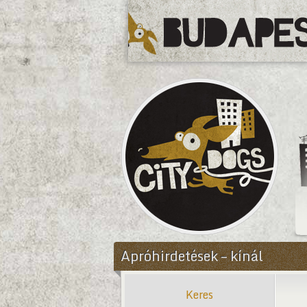
CityDogs
Apróhirdetések – kínál
Keres