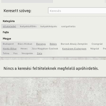
Keresett szöveg:
Kategória
állateledel
kutyaházfűtés
kutyakiképzés
szolgaltatás
Fajta
Megye
Budapest
Bács-Kiskun
Baranya
Békés
Borsod-Abaúj-Zemplén
Csongrád
Hajdú-Bihar
Heves
Jász-Nagykun-Szolnok
Komárom-Esztergom
Nógrád
Pe
Tolna
Vas
Veszprém
Zala
Nincs a keresési feltételeknek megfelelő apróhirdetés.