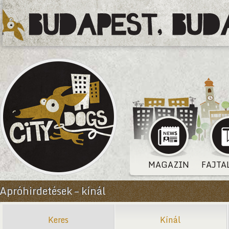
MAGAZIN
FAJTA
Apróhirdetések – kínál
Keres
Kínál