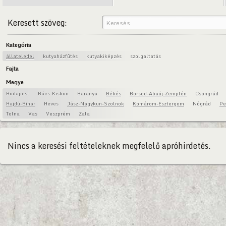
Keresett szöveg:
Kategória
állateledel
kutyaházfűtés
kutyakiképzés
szolgaltatás
Fajta
Megye
Budapest
Bács-Kiskun
Baranya
Békés
Borsod-Abaúj-Zemplén
Csongrád
Hajdú-Bihar
Heves
Jász-Nagykun-Szolnok
Komárom-Esztergom
Nógrád
Pe
Tolna
Vas
Veszprém
Zala
Nincs a keresési feltételeknek megfelelő apróhirdetés.