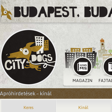
MAGAZIN
FAJTA
Apróhirdetések – kínál
Keres
Kínál