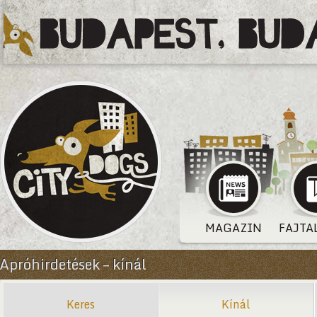
MAGAZIN
FAJTA
Apróhirdetések – kínál
Keres
Kínál