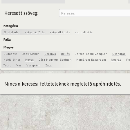
Keresett szöveg:
Kategória
állateledel
kutyaházfűtés
kutyakiképzés
szolgaltatás
Fajta
Megye
Budapest
Bács-Kiskun
Baranya
Békés
Borsod-Abaúj-Zemplén
Csongrád
Hajdú-Bihar
Heves
Jász-Nagykun-Szolnok
Komárom-Esztergom
Nógrád
Pe
Tolna
Vas
Veszprém
Zala
Nincs a keresési feltételeknek megfelelő apróhirdetés.