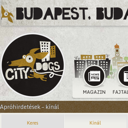
MAGAZIN
FAJTA
Apróhirdetések – kínál
Keres
Kínál