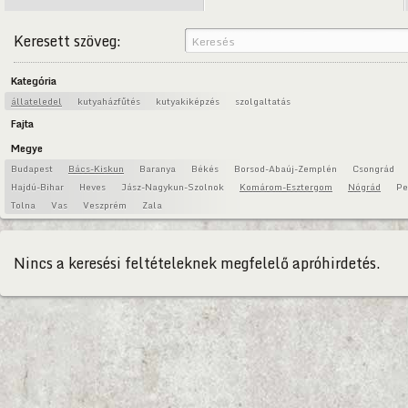
Keresett szöveg:
Kategória
állateledel
kutyaházfűtés
kutyakiképzés
szolgaltatás
Fajta
Megye
Budapest
Bács-Kiskun
Baranya
Békés
Borsod-Abaúj-Zemplén
Csongrád
Hajdú-Bihar
Heves
Jász-Nagykun-Szolnok
Komárom-Esztergom
Nógrád
Pe
Tolna
Vas
Veszprém
Zala
Nincs a keresési feltételeknek megfelelő apróhirdetés.