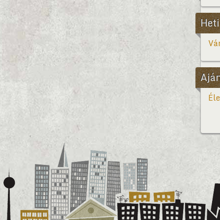
Heti
Vár
Ajá
Éle