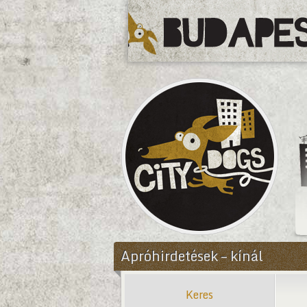
CityDogs
Apróhirdetések – kínál
Keres