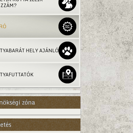
ZZÁM?
RÓ
TYABARÁT HELY AJÁNLÓ
TYAFUTTATÓK
nökségi zóna
etés