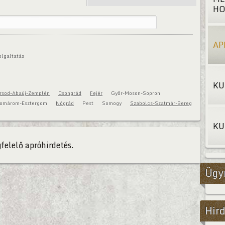
HO
AP
olgaltatás
KU
rsod-Abaúj-Zemplén
Csongrád
Fejér
Győr-Moson-Sopron
omárom-Esztergom
Nógrád
Pest
Somogy
Szabolcs-Szatmár-Bereg
KU
felelő apróhirdetés.
Ügy
Hird