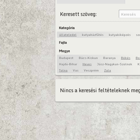
Keresett szöveg:
Kategória
állateledel
kutyaházfűtés
kutyakiképzés
sz
Fajta
Megye
Budapest
Bács-Kiskun
Baranya
Békés
Bo
Hajdú-Bihar
Heves
Jász-Nagykun-Szolnok
K
Tolna
Vas
Veszprém
Zala
Nincs a keresési feltételeknek meg