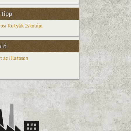
 tipp
osi Kutyák Iskolája
nló
t az illatoson