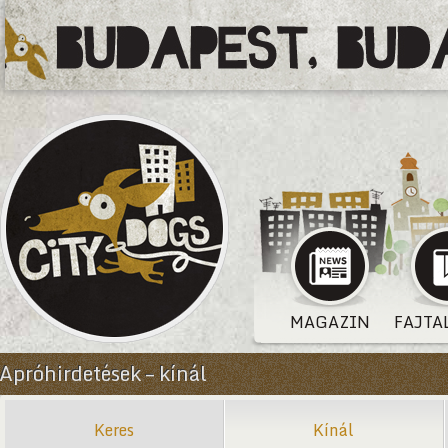
MAGAZIN
FAJTA
Apróhirdetések – kínál
Keres
Kínál