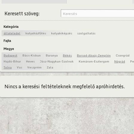
Keresett szöveg:
Kategória
állateledel
kutyaházfűtés
kutyakiképzés
szolgaltatás
Fajta
Megye
Budapest
Bács-Kiskun
Baranya
Békés
Borsod-Abaúj-Zemplén
Csongrád
Hajdú-Bihar
Heves
Jász-Nagykun-Szolnok
Komárom-Esztergom
Nógrád
Pe
Tolna
Vas
Veszprém
Zala
Nincs a keresési feltételeknek megfelelő apróhirdetés.