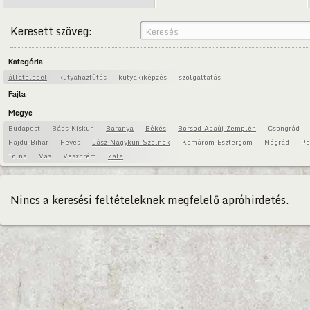
Keresett szöveg:
Kategória
állateledel
kutyaházfűtés
kutyakiképzés
szolgaltatás
Fajta
Megye
Budapest
Bács-Kiskun
Baranya
Békés
Borsod-Abaúj-Zemplén
Csongrád
Hajdú-Bihar
Heves
Jász-Nagykun-Szolnok
Komárom-Esztergom
Nógrád
Pe
Tolna
Vas
Veszprém
Zala
Nincs a keresési feltételeknek megfelelő apróhirdetés.