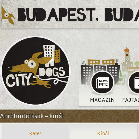
MAGAZIN
FAJTA
Apróhirdetések – kínál
Keres
Kínál