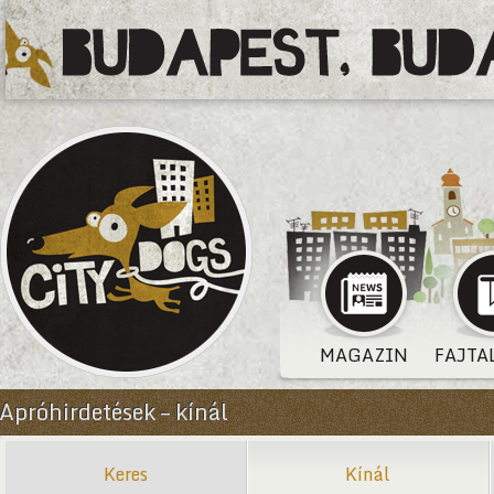
MAGAZIN
FAJTA
Apróhirdetések – kínál
Keres
Kínál