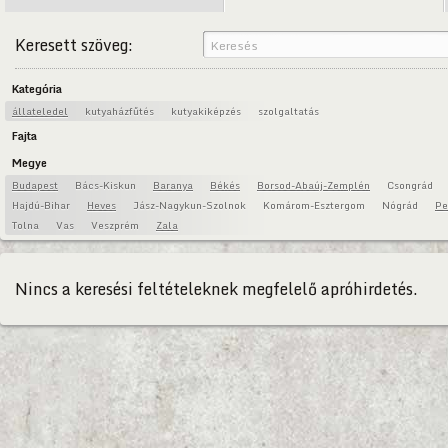
Keresett szöveg:
Kategória
állateledel
kutyaházfűtés
kutyakiképzés
szolgaltatás
Fajta
Megye
Budapest
Bács-Kiskun
Baranya
Békés
Borsod-Abaúj-Zemplén
Csongrád
Hajdú-Bihar
Heves
Jász-Nagykun-Szolnok
Komárom-Esztergom
Nógrád
Pe
Tolna
Vas
Veszprém
Zala
Nincs a keresési feltételeknek megfelelő apróhirdetés.