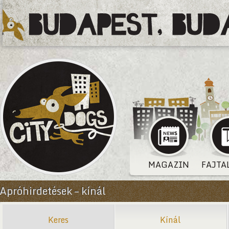
MAGAZIN
FAJTA
Apróhirdetések – kínál
Keres
Kínál