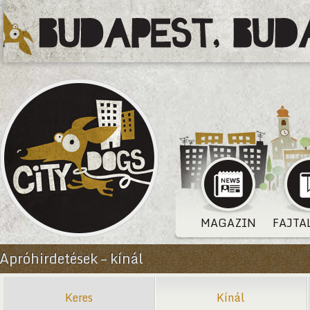
MAGAZIN
FAJTA
Apróhirdetések – kínál
Keres
Kínál