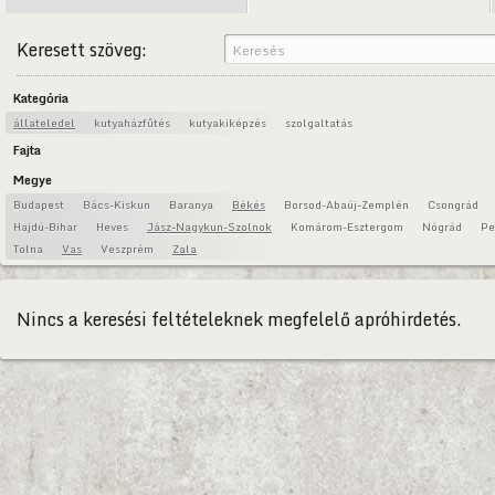
Keresett szöveg:
Kategória
állateledel
kutyaházfűtés
kutyakiképzés
szolgaltatás
Fajta
Megye
Budapest
Bács-Kiskun
Baranya
Békés
Borsod-Abaúj-Zemplén
Csongrád
Hajdú-Bihar
Heves
Jász-Nagykun-Szolnok
Komárom-Esztergom
Nógrád
Pe
Tolna
Vas
Veszprém
Zala
Nincs a keresési feltételeknek megfelelő apróhirdetés.