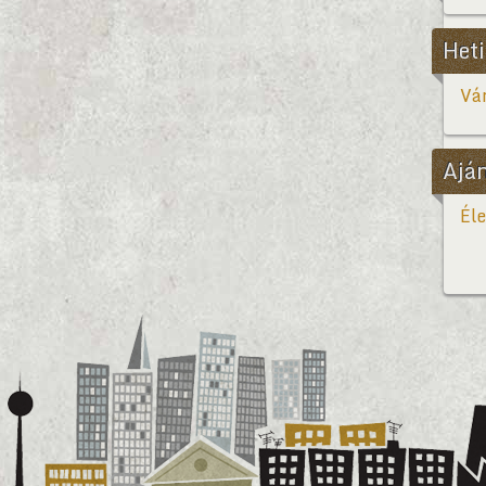
Heti
Vár
Ajá
Éle