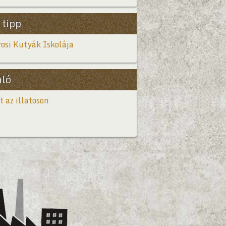
 tipp
osi Kutyák Iskolája
nló
t az illatoson