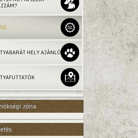
ZZÁM?
RÓ
TYABARÁT HELY AJÁNLÓ
TYAFUTTATÓK
nökségi zóna
etés