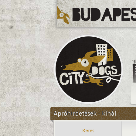
CityDogs
Apróhirdetések – kínál
Keres