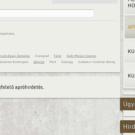
HO
AP
olgaltatás
KU
rsod-Abaúj-Zemplén
Csongrád
Fejér
Győr-Moson-Sopron
omárom-Esztergom
Nógrád
Pest
Somogy
Szabolcs-Szatmár-Bereg
KU
felelő apróhirdetés.
Ügy
Hird