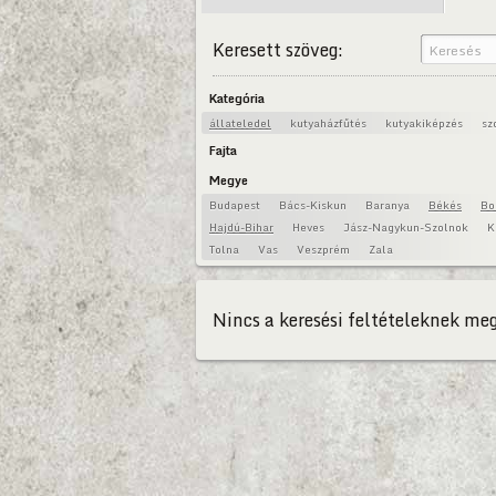
Keresett szöveg:
Kategória
állateledel
kutyaházfűtés
kutyakiképzés
sz
Fajta
Megye
Budapest
Bács-Kiskun
Baranya
Békés
Bo
Hajdú-Bihar
Heves
Jász-Nagykun-Szolnok
K
Tolna
Vas
Veszprém
Zala
Nincs a keresési feltételeknek meg