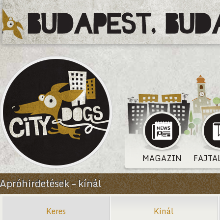
MAGAZIN
FAJTA
Apróhirdetések – kínál
Keres
Kínál