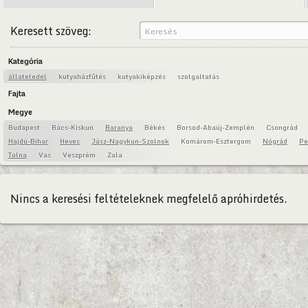
Keresett szöveg:
Kategória
állateledel
kutyaházfűtés
kutyakiképzés
szolgaltatás
Fajta
Megye
Budapest
Bács-Kiskun
Baranya
Békés
Borsod-Abaúj-Zemplén
Csongrád
Hajdú-Bihar
Heves
Jász-Nagykun-Szolnok
Komárom-Esztergom
Nógrád
Pe
Tolna
Vas
Veszprém
Zala
Nincs a keresési feltételeknek megfelelő apróhirdetés.