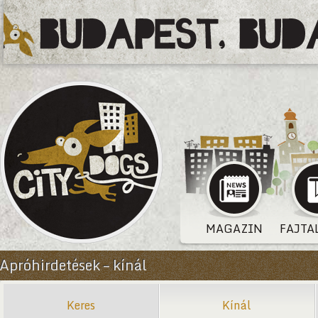
MAGAZIN
FAJTA
Apróhirdetések – kínál
Keres
Kínál