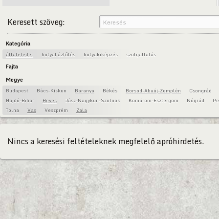
Keresett szöveg:
Kategória
állateledel
kutyaházfűtés
kutyakiképzés
szolgaltatás
Fajta
Megye
Budapest
Bács-Kiskun
Baranya
Békés
Borsod-Abaúj-Zemplén
Csongrád
Hajdú-Bihar
Heves
Jász-Nagykun-Szolnok
Komárom-Esztergom
Nógrád
Pe
Tolna
Vas
Veszprém
Zala
Nincs a keresési feltételeknek megfelelő apróhirdetés.