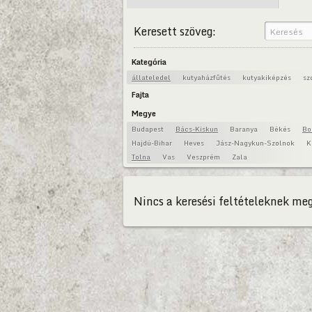
Keresett szöveg:
Kategória
állateledel
kutyaházfűtés
kutyakiképzés
sz
Fajta
Megye
Budapest
Bács-Kiskun
Baranya
Békés
Bo
Hajdú-Bihar
Heves
Jász-Nagykun-Szolnok
K
Tolna
Vas
Veszprém
Zala
Nincs a keresési feltételeknek meg