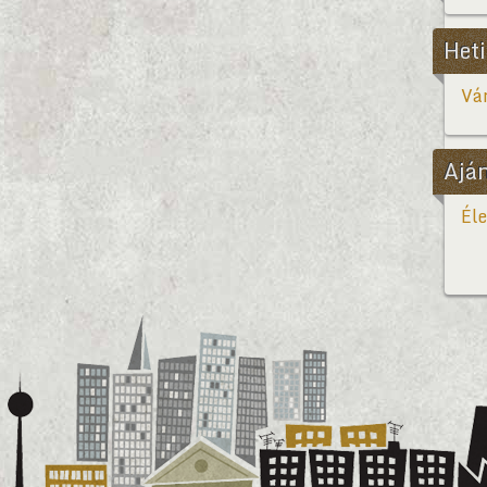
Heti
Vár
Ajá
Éle