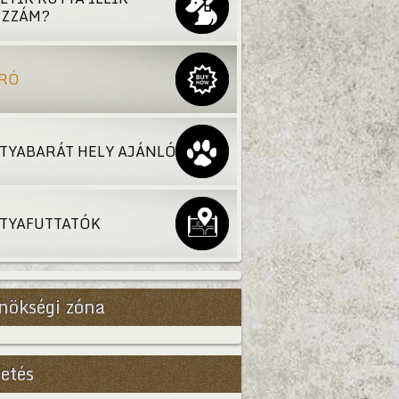
ZZÁM?
RÓ
TYABARÁT HELY AJÁNLÓ
TYAFUTTATÓK
nökségi zóna
etés