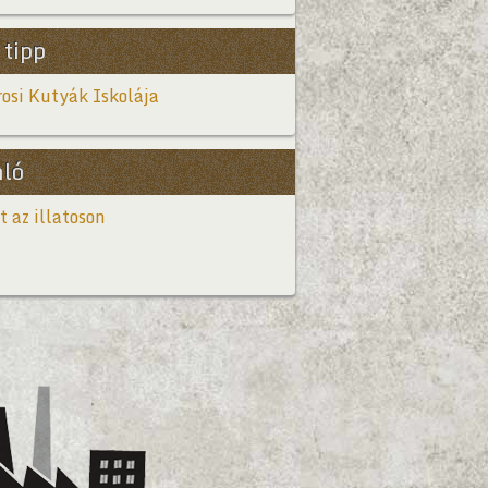
 tipp
osi Kutyák Iskolája
nló
t az illatoson