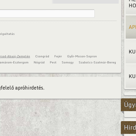
HO
AP
olgaltatás
KU
rsod-Abaúj-Zemplén
Csongrád
Fejér
Győr-Moson-Sopron
omárom-Esztergom
Nógrád
Pest
Somogy
Szabolcs-Szatmár-Bereg
KU
felelő apróhirdetés.
Ügy
Hird