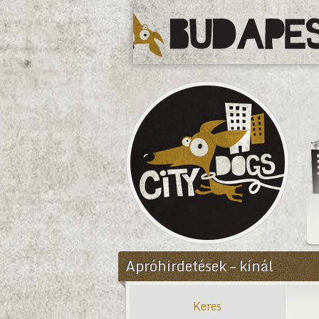
CityDogs
Apróhirdetések – kínál
Keres