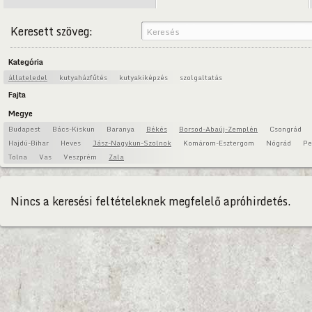
Keresett szöveg:
Kategória
állateledel
kutyaházfűtés
kutyakiképzés
szolgaltatás
Fajta
Megye
Budapest
Bács-Kiskun
Baranya
Békés
Borsod-Abaúj-Zemplén
Csongrád
Hajdú-Bihar
Heves
Jász-Nagykun-Szolnok
Komárom-Esztergom
Nógrád
Pe
Tolna
Vas
Veszprém
Zala
Nincs a keresési feltételeknek megfelelő apróhirdetés.