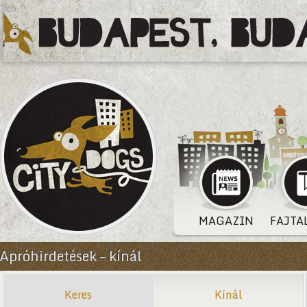
MAGAZIN
FAJTA
Apróhirdetések – kínál
Keres
Kínál