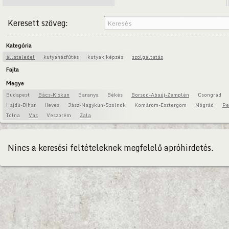
Keresett szöveg:
Kategória
állateledel
kutyaházfűtés
kutyakiképzés
szolgaltatás
Fajta
Megye
Budapest
Bács-Kiskun
Baranya
Békés
Borsod-Abaúj-Zemplén
Csongrád
Hajdú-Bihar
Heves
Jász-Nagykun-Szolnok
Komárom-Esztergom
Nógrád
Pe
Tolna
Vas
Veszprém
Zala
Nincs a keresési feltételeknek megfelelő apróhirdetés.