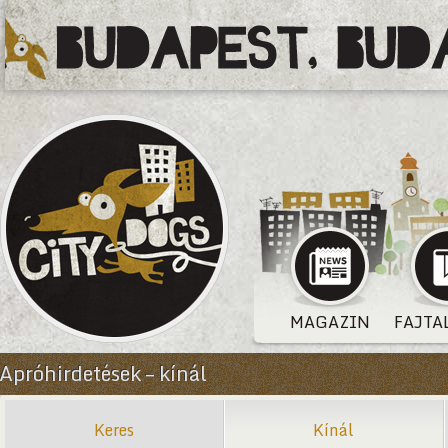
MAGAZIN
FAJTA
Apróhirdetések – kínál
Keres
Kínál