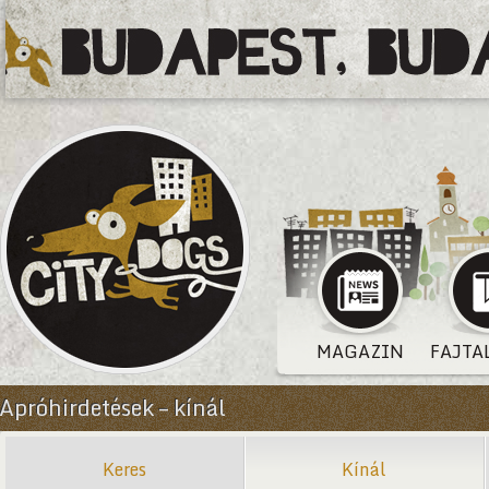
MAGAZIN
FAJTA
Apróhirdetések – kínál
Keres
Kínál