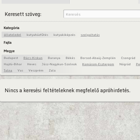
Keresett szöveg:
Kategória
állateledel
kutyaházfűtés
kutyakiképzés
szolgaltatás
Fajta
Megye
Budapest
Bács-Kiskun
Baranya
Békés
Borsod-Abaúj-Zemplén
Csongrád
Hajdú-Bihar
Heves
Jász-Nagykun-Szolnok
Komárom-Esztergom
Nógrád
Pe
Tolna
Vas
Veszprém
Zala
Nincs a keresési feltételeknek megfelelő apróhirdetés.