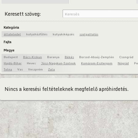
Keresett szöveg:
Kategória
állateledel
kutyaházfűtés
kutyakiképzés
szolgaltatás
Fajta
Megye
Budapest
Bács-Kiskun
Baranya
Békés
Borsod-Abaúj-Zemplén
Csongrád
Hajdú-Bihar
Heves
Jász-Nagykun-Szolnok
Komárom-Esztergom
Nógrád
Pe
Tolna
Vas
Veszprém
Zala
Nincs a keresési feltételeknek megfelelő apróhirdetés.